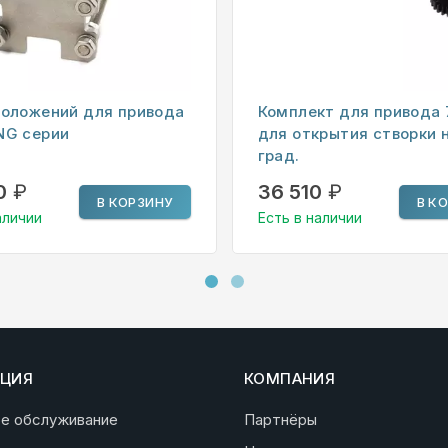
положений для привода
Комплект для привода
NG серии
для открытия створки н
град.
0
₽
36 510
₽
В КОРЗИНУ
В К
аличии
Есть в наличии
ЦИЯ
КОМПАНИЯ
ое обслуживание
Партнёры