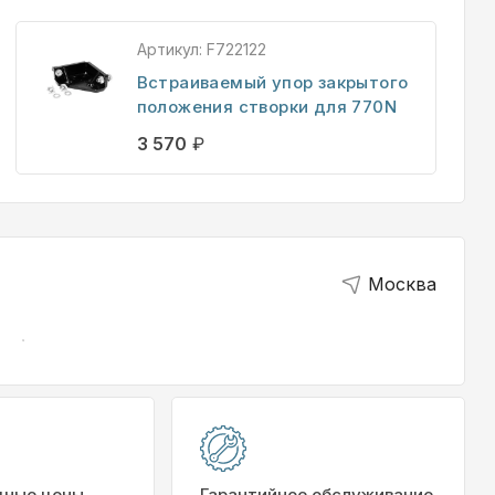
Артикул:
F722122
Встраиваемый упор закрытого
положения створки для 770N
3 570
₽
Москва
дные цены
Гарантийное обслуживание