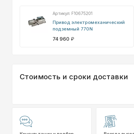
Артикул:
F10675201
Привод электромеханический
подземный 770N
74 960
₽
Стоимость и сроки доставки
Консультации и подбор
Всегда выго