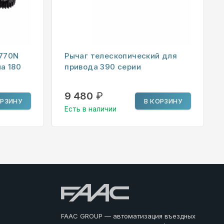
 770N
Рычаг телескопический для
а 180
привода 390 серии
9 480
₽
ОРЗИНУ
В КОРЗИНУ
Есть в наличии
FAAC GROUP — автоматизация въездных