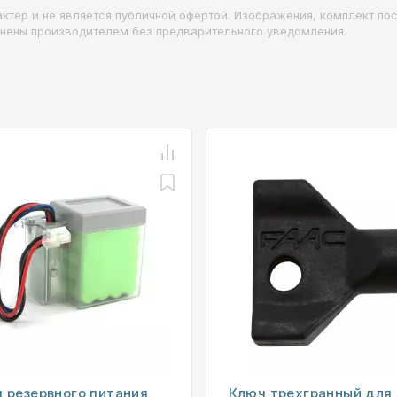
ктер и не является публичной офертой. Изображения, комплект пос
енены производителем без предварительного уведомления.
 резервного питания
Ключ трехгранный для