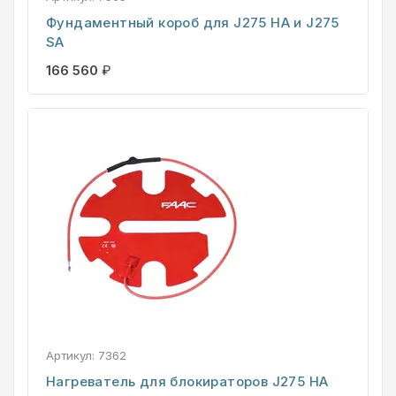
Фундаментный короб для J275 НА и J275
SА
166 560
₽
Артикул:
7362
Нагреватель для блокираторов J275 НА