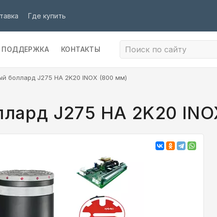
тавка
Где купить
ПОДДЕРЖКА
КОНТАКТЫ
й боллард J275 HA 2K20 INOX (800 мм)
лард J275 HA 2K20 INO