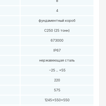
8
4
фундаментный короб
C250 (25 тонн)
673000
IP67
нержавеющая сталь
−25 .. +55
220
575
1245×550×550