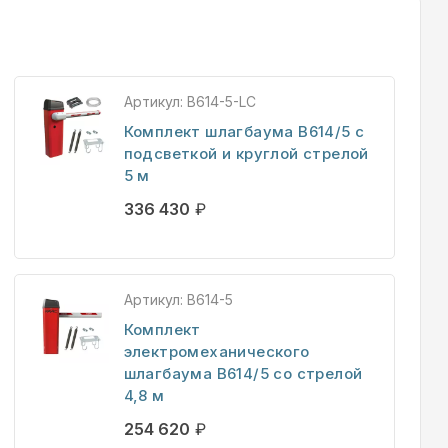
Артикул:
B614-5-LC
Комплект шлагбаума B614/5 с
подсветкой и круглой стрелой
5 м
336 430
₽
Артикул:
B614-5
Комплект
электромеханического
шлагбаума B614/5 со стрелой
4,8 м
254 620
₽