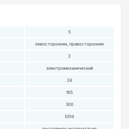
5
левосторонняя, правосторонняя
2
электромеханический
24
165
300
E614
постоянная эксплуатация