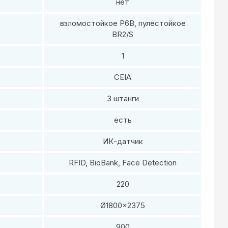
нет
взломостойкое P6B, пулестойкое
BR2/S
1
CEIA
3 штанги
есть
ИК-датчик
RFID, BioBank, Face Detection
220
Ø1800×2375
900